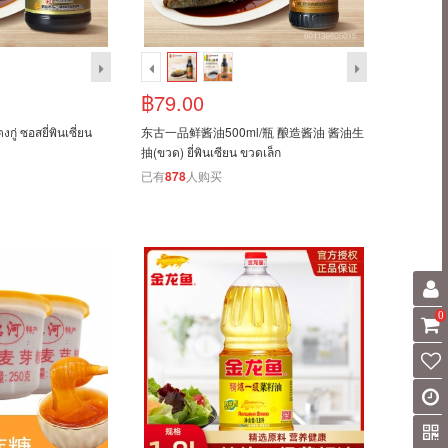
฿79.00
ซอสยี่พินเซี่ยน
东古一品鲜酱油500ml/瓶 酿造酱油 酱油生
抽(ขวด) ยี่พินเซียน ขวดเล็ก
已有
878
人购买
0