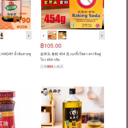
฿105.00
ADAY น้ำส้มสายชู
金斧头 食粉 454 克 เบกกิ้งโซดา ตราจินฝู่
โถว 454 กรัม
已有
864
人购买