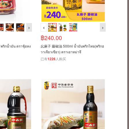
฿240.00
กน้ำมัน ตราชุ้ยหง
幺麻子 藤椒油 500ml น้ำมันพริกไทย(พริกฮ
วาเจียวเขียว) ตราเยาหม่าจึ
已有
1226
人购买