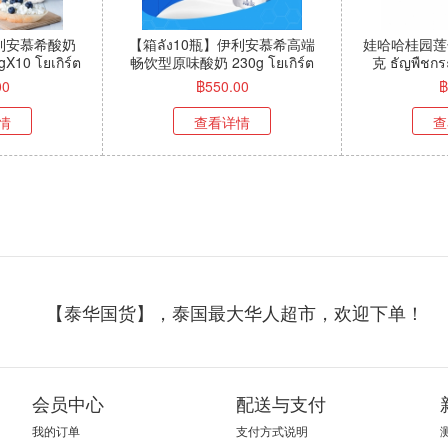
傅香辣牛肉面5
【10个月】康师傅 香辣牛肉面
【整箱ลัง
 เนื้อเผ็ด10个
五连包 98g*5袋 方便面泡面 สี
109g*1
ส้ม คังชิฝู เนื้อเผ็ด
ตรา"คังซื
00
฿
125.00
฿
情
查看详情
查
【泰华国货】，泰国最大华人超市，欢迎下单！
会员中心
配送与支付
我的订单
支付方式说明