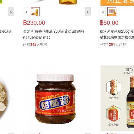
฿230.00
฿50.00
菜煲汤调
金龙鱼 特香花生油 900ml น้ำมันถั่วลิสง
穗河纯麦芽糖250g
ม
ตราปลามังกรทอง
腊龙须糖糖浆烘焙饴糖 แบ
已有
342
人购买
已有
1201
人购买