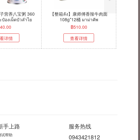
】康师傅红烧牛肉面
【10个月】康师傅方便面红烧牛
2桶 มาม่าคัพ
肉面109g มาม่าคัพ ตรา"คังซือฝู"
อฝู" (แดง)10个月
(แดง)
510.00
฿
45.00
看详情
查看详情
新手上路
服务热线
测试帮助
0943421812