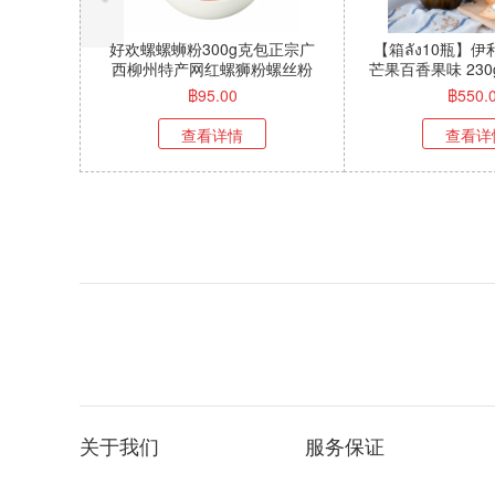
【10个月】康师傅香辣牛肉面
【整箱ลัง】康师
（桶装）108g มาม่าคัพ
连包*6 สีส้ม คังชิฝู
ตรา"คังซือฝู"(ส้ม)
月
฿
45.00
฿
650.
查看详情
查看详
关于我们
服务保证