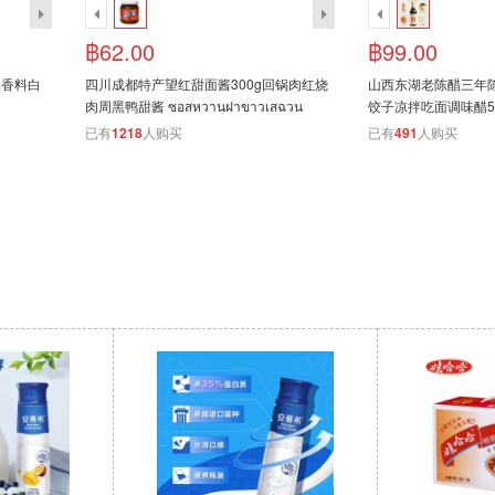
฿62.00
฿99.00
品香料白
四川成都特产望红甜面酱300g回锅肉红烧
山西东湖老陈醋三年
肉周黑鸭甜酱 ซอสหวานฝาขาวเสฉวน
饺子凉拌吃面调味醋500ml
ตงหู่
已有
1218
人购买
已有
491
人购买