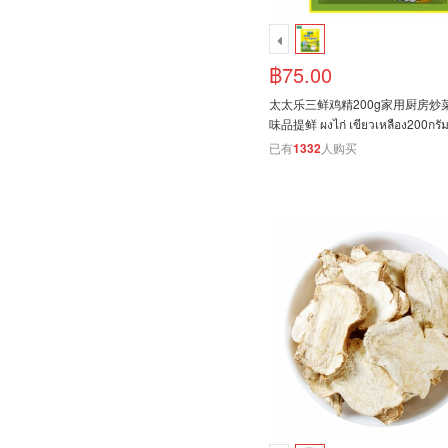
฿75.00
太太乐三鲜鸡精200g家用厨房炒
味品提鲜 ผงไก่ เขียวเหลือง200กรั
已有
1332
人购买