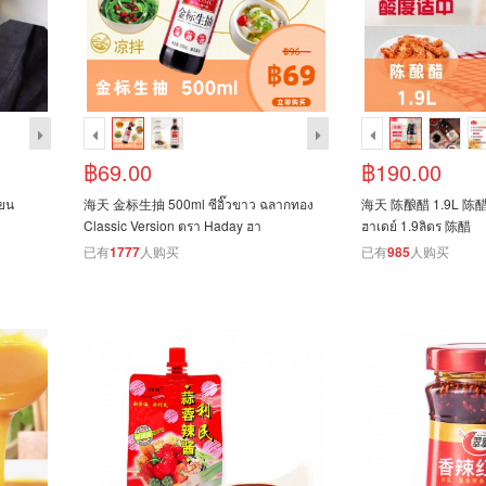
฿69.00
฿190.00
ยน
海天 金标生抽 500ml ซีอิ๊วขาว ฉลากทอง
海天 陈酿醋 1.9L 陈醋 H
Classic Version ตรา Haday ฮา
ฮาเดย์ 1.9ลิตร 陈醋
已有
1777
人购买
已有
985
人购买