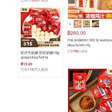
已有
11229
人购买
฿260.00
仟味 浓缩鲜鸡汁 600 克 ซอสปรุงรสไ
เชียนเว้ย 600 กรัม
已有
702
人购买
旺仔牛奶糖 旺旺奶糖15g
ลูกอมรสนมวั่งจ๋าย
฿15.00
已有
11077
人购买