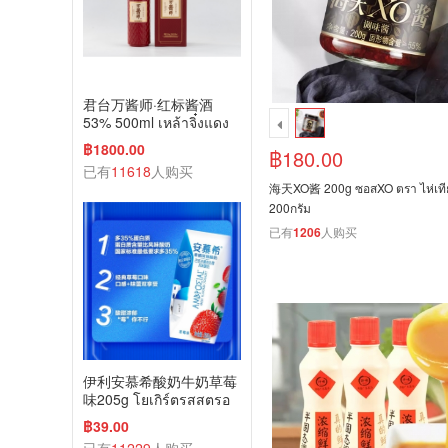
君台万酱师·红标酱酒
53% 500ml เหล้าจิ๋งแดง
ว่านเจียงซือ 53% 500m
฿1800.00
฿180.00
已有
11618
人购买
海天XO酱 200g ซอสXO ตรา ไห่เที
200กรัม
已有
1206
人购买
伊利安慕希酸奶牛奶草莓
味205g โยเกิร์ตรสสตรอ
เบอร์รี่ 205g
฿39.00