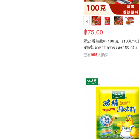
฿75.00
翠宏 香辣蘸料 100 克 （10克*10
พริกจิ้มอาหาร ตราชุ้ยหง 100 กรัม
已有
955
人购买