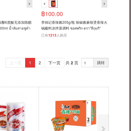
฿100.00
陈酿6度酸无添加陈醋
李锦记香辣酱205g/瓶 辣椒酱麻辣烫香辣火
 น้ำส้มสายชูดำ
锅蘸料凉拌菜调料 ซอสพริก ตรา"ลีกุมกิ"
已有
1213
人购买
上一页
1
2
下一页
共
2
页
跳转