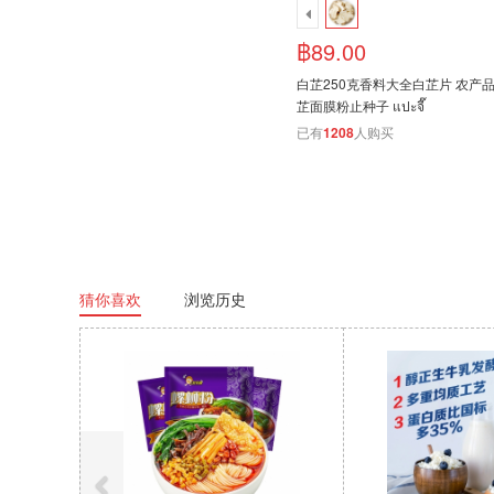
฿89.00
白芷250克香料大全白芷片 农产
芷面膜粉止种子 แปะจี๊
已有
1208
人购买
猜你喜欢
浏览历史