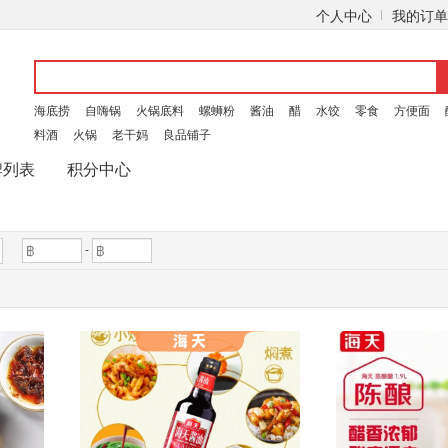
个人中心
我的订单
海底捞
自嗨锅
火锅底料
螺蛳粉
酱油
醋
水饺
零食
方便面
料酒
火锅
老干妈
良品铺子
牌列表
积分中心
-