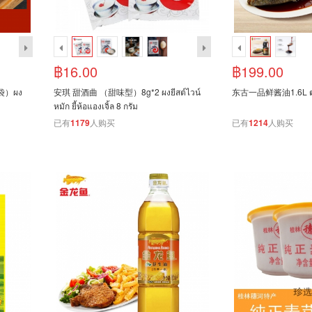
฿16.00
฿199.00
袋）ผง
安琪 甜酒曲 （甜味型）8g*2 ผงยีสต์ไวน์
东古一品鲜酱油1.6L ตงกู่ 
หมัก ยี้ห้อแองเจิ้ล 8 กรัม
已有
1179
人购买
已有
1214
人购买