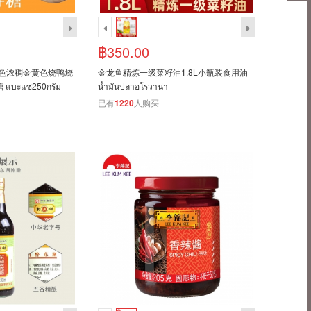
฿350.00
深色浓稠金黄色烧鸭烧
金龙鱼精炼一级菜籽油1.8L小瓶装食用油
ะแซ250กรัม
น้ำมันปลาอโรวาน่า
已有
1220
人购买