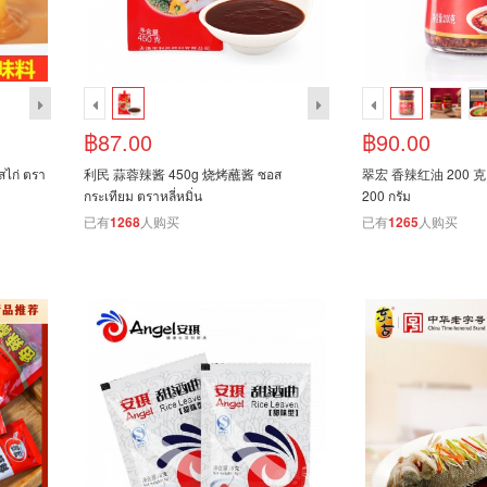
฿87.00
฿90.00
ก่ ตรา
利民 蒜蓉辣酱 450g 烧烤蘸酱 ซอส
翠宏 香辣红油 200 克 พริ
กระเทียม ตราหลี่หมิ่น
200 กรัม
已有
1268
人购买
已有
1265
人购买