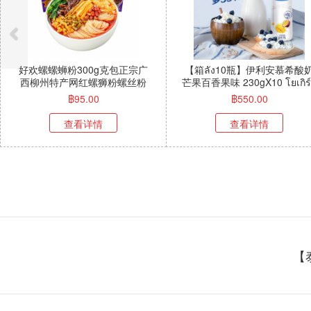
好欢螺螺蛳粉300g克包正宗广
【箱ลัง10瓶】伊利安慕希酸
西柳州特产网红螺狮粉螺丝粉
芒果百香果味 230gX10 โยเกิร
300กรัม*3包 ห่อม่วง
รสมะม่วงเสาวรส 230g
฿
95.00
฿
550.00
查看详情
查看详情
【