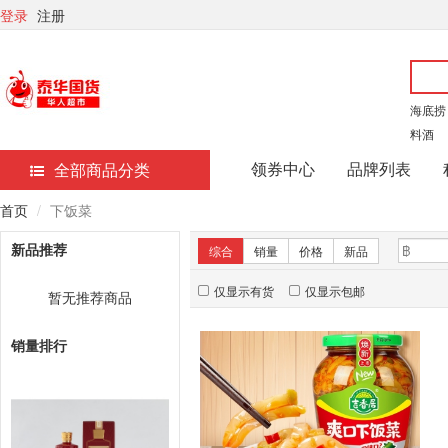
登录
注册
海底捞
料酒
领券中心
品牌列表
全部商品分类
首页
下饭菜
新品推荐
综合
销量
价格
新品
仅显示有货
仅显示包邮
暂无推荐商品
销量排行