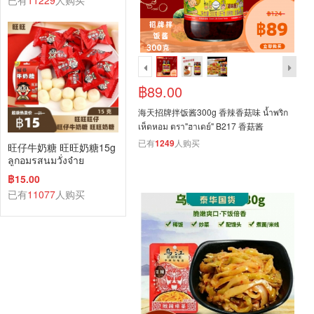
已有
11229
人购买
฿89.00
海天招牌拌饭酱300g 香辣香菇味 น้ำพริก
เห็ดหอม ตรา"ฮาเดย์" B217 香菇酱
已有
1249
人购买
旺仔牛奶糖 旺旺奶糖15g
ลูกอมรสนมวั่งจ๋าย
฿15.00
已有
11077
人购买