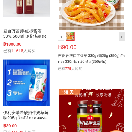
君台万酱师·红标酱酒
53% 500ml เหล้าจิ๋งแดง
ว่านเจียงซือ 53% 500m
฿1800.00
฿90.00
已有
11618
人购买
吉香居 爽口下饭菜 330g+赠20g (350g) ผัก
ดอง 330กรัม+ 20กรัม (350กรัม)
已有
779
人购买
伊利安慕希酸奶牛奶草莓
味205g โยเกิร์ตรสสตรอ
เบอร์รี่ 205g
฿39.00